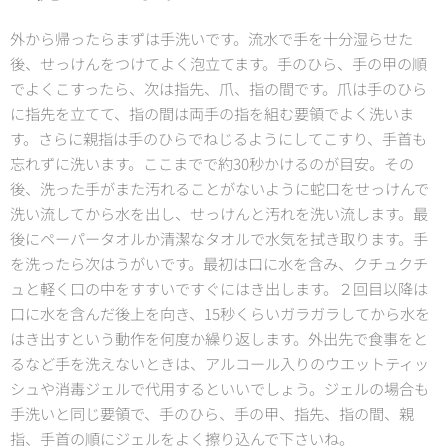
外から帰ったらまずは手洗いです。流水で手を十分湿らせた
後、せっけんをつけてよく泡立てます。手のひら、手の甲の順
でよくこすったら、次は指先、爪、指の間です。爪は手のひら
に指先を立てて、指の間は両手の指を組む要領でよく洗いま
す。さらに親指は手のひらでねじるようにしてこすり、手首も
忘れずに洗います。ここまでで約30秒かけるのが目安。その
後、洗った手がまた汚れることがないように蛇口をせっけんで
洗い流してから水を出し、せっけんと汚れを洗い流します。最
後にペーパータオルか清潔なタオルで水気を拭き取ります。手
を洗ったら次はうがいです。最初は口に水を含み、クチュクチ
ュと軽く口の中をすすいですぐにはき出します。２回目以降は
口に水を含んだ後上を向き、15秒くらいガラガラしてから水を
はき出すという動作を何度か繰り返します。外出先で食事をと
るなど手を洗えないときは、アルコール入りのウエットティッ
シュや消毒ジェルで代用するといいでしょう。ジェルの場合も
手洗いと同じ要領で、手のひら、手の甲、指先、指の間、親
指、手首の順にジェルをよく擦り込んで下さいね。