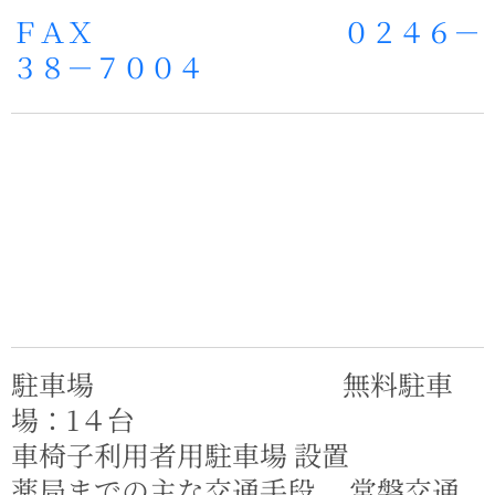
ＦＡＸ ０２４６－
３８－７００４
駐車場 無料駐車
場：1４台
車椅子利用者用駐車場 設置
薬局までの主な交通手段 常磐交通