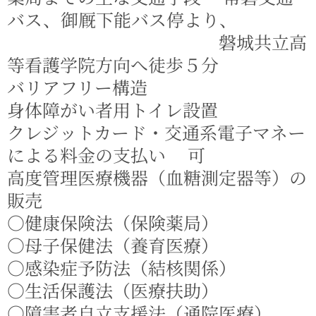
バス、御厩下能バス停より、
磐城共立高
等看護学院方向へ徒歩５分
バリアフリー構造
身体障がい者用トイレ設置
クレジットカード・交通系電子マネー
による料金の支払い 可
高度管理医療機器（血糖測定器等）の
販売
○健康保険法（保険薬局）
○母子保健法（養育医療）
○感染症予防法（結核関係）
○生活保護法（医療扶助）
○障害者自立支援法（通院医療）