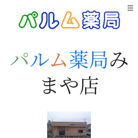
パ
ル
ム
薬局
み
まや店